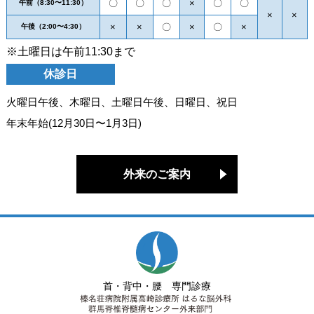
〇
〇
〇
×
〇
〇
午前（8:30〜11:30）
×
×
×
×
〇
×
〇
×
午後（2:00〜4:30）
※土曜日は午前11:30まで
休診日
火曜日午後、木曜日、土曜日午後、日曜日、祝日
年末年始(12月30日〜1月3日)
外来のご案内
首・背中・腰 専門診療