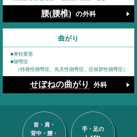
腰(腰椎)
の外科
曲がり
■脊柱変形
■側弯症
（特発性側弯症、先天性側弯症、症候群性側弯症）
せぼねの曲がり
外科
首・肩・
手・足の
背中・腰・