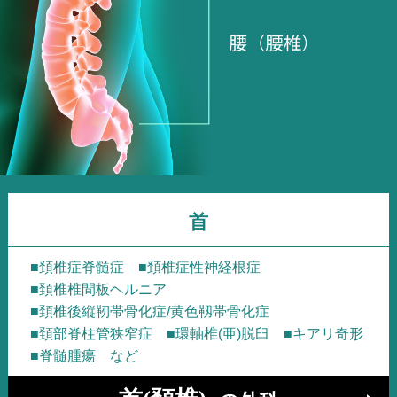
首
■頚椎症脊髄症
■頚椎症性神経根症
■頚椎椎間板ヘルニア
■頚椎後縦靭帯骨化症/黄色靱帯骨化症
■頚部脊柱管狭窄症
■環軸椎(亜)脱臼
■キアリ奇形
■脊髄腫瘍 など