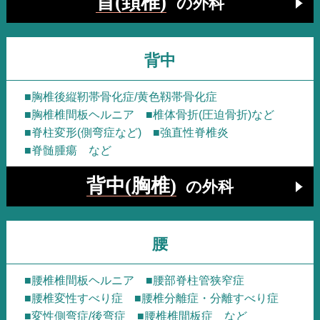
首(頚椎)
の外科
背中
■胸椎後縦靭帯骨化症/黄色靱帯骨化症
■胸椎椎間板ヘルニア
■椎体骨折(圧迫骨折)など
■脊柱変形(側弯症など)
■強直性脊椎炎
■脊髄腫瘍 など
背中(胸椎)
の外科
腰
■腰椎椎間板ヘルニア
■腰部脊柱管狭窄症
■腰椎変性すべり症
■腰椎分離症・分離すべり症
■変性側弯症/後弯症
■腰椎椎間板症 など