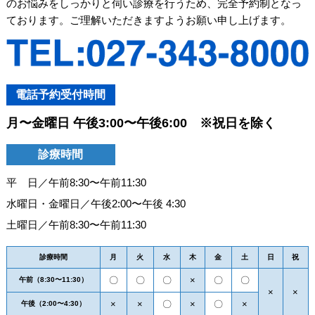
のお悩みをしっかりと伺い診療を行うため、完全予約制となっ
ております。ご理解いただきますようお願い申し上げます。
電話予約受付時間
月〜金曜日 午後3:00〜午後6:00 ※祝日を除く
診療時間
平 日／午前8:30〜午前11:30
水曜日・金曜日／午後2:00〜午後 4:30
土曜日／午前8:30〜午前11:30
診療時間
月
火
水
木
金
土
日
祝
〇
〇
〇
×
〇
〇
午前（8:30〜11:30）
×
×
×
×
〇
×
〇
×
午後（2:00〜4:30）